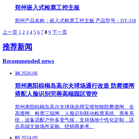
郑州嵌入式检票工控主板
郑州产品名称：嵌入式检票工控主板 产品型号：DT-318
上一页
1
2
3
4
5
6
7
8
9
下一页
推荐新闻
Recommended news
16
2026-06
郑州惠阳棕榈岛高尔夫球场通行改造 防爬摆闸
搭配人脸识别完善高端园区管控
郑州惠阳棕榈岛高尔夫球场选用宝维智能防爬摆闸、全
高摆闸、检票三辊闸，人脸识别联动检票系统、票务系
统，设备适配户外多变气候，支持场地个性化定制，适
合高端文旅场所采购、经销商参考。
05
2024-09