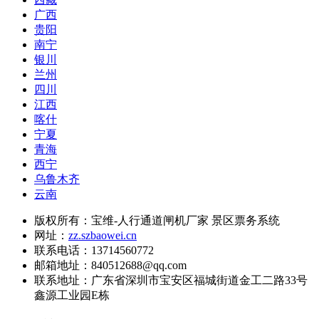
广西
贵阳
南宁
银川
兰州
四川
江西
喀什
宁夏
青海
西宁
乌鲁木齐
云南
版权所有：宝维-人行通道闸机厂家 景区票务系统
网址：
zz.szbaowei.cn
联系电话：13714560772
邮箱地址：840512688@qq.com
联系地址：
广东省深圳市宝安区福城街道金工二路33号
鑫源工业园E栋