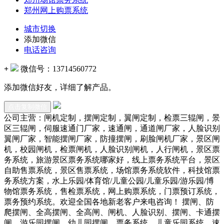
郑州网上购票系统
城市切换
添加微信
电话咨询
+
微信号：
13714560772
添加微信好友，详细了解产品。
点击复制微信
公司主营：闸机定制，摆闸定制，翼闸定制，检票三辊闸，景
区三辊闸，伺服速通门厂家，速通闸，通道闸厂家，人脸识别
翼闸厂家，智能摆闸厂家，防撞摆闸，刷脸闸机厂家，景区闸
机，校园闸机，检票闸机，人脸识别闸机，人行闸机，景区票
务系统，旅游景区票务系统哪家好，线上票务系统平台，景区
自助售票系统，景区售票系统，场馆票务系统软件，科技馆票
务系统方案，水上乐园/体育馆/儿童公园/儿童乐园/游乐园/博
物馆票务系统，售检票系统，网上购票系统，门票预订系统，
票务预约系统。欢迎全国各地新老客户来电咨询！ 摆闸、防
爬摆闸、全高摆闸、全高闸、闸机、人脸识别、摆闸、卡通摆
闸、游乐园摆闸、幼儿园摆闸、票务系统、儿童乐园系统、速